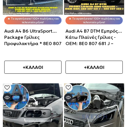
🔥 Το αγαπήσατε! 100+ πωλήσεις τον
🔥 Το αγαπήσατε! 100+ πωλήσεις τον
τελευταίο μήνα!
τελευταίο μήνα!
Audi A4 B6 UltraSport
Audi A4 B7 DTM Εμπρός
Package Γρίλιες
Κάτω Πλαϊνές Γρίλιες -
Προφυλακτήρα * 8E0 807
OEM: 8E0 807 681 J –
682 C - 8E0 807 681 C *
8E0 807 682 J
+ΚΑΛΑΘΙ
+ΚΑΛΑΘΙ