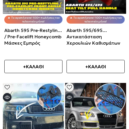
🔥 Το αγαπήσατε! 100+ πωλήσεις τον
🔥 Το αγαπήσατε! 100+ πωλήσεις τον
τελευταίο μήνα!
τελευταίο μήνα!
Abarth 595 Pre-Restyling
Abarth 595/695
/ Pre-Facelift Honeycomb
Αντικατάσταση
Μάσκες Εμπρός
Χερουλιών Καθισμάτων
Προφυλακτήρα
+ΚΑΛΑΘΙ
+ΚΑΛΑΘΙ