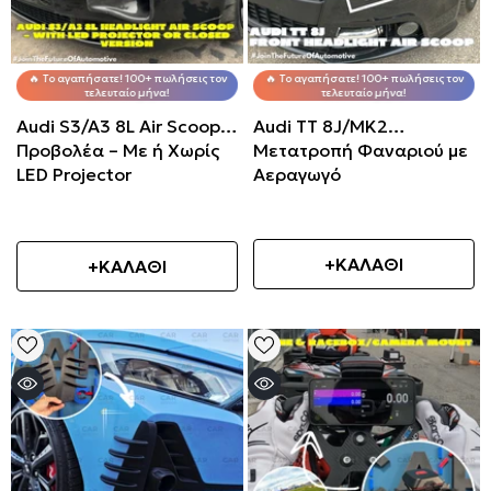
🔥 Το αγαπήσατε! 100+ πωλήσεις τον
🔥 Το αγαπήσατε! 100+ πωλήσεις τον
τελευταίο μήνα!
τελευταίο μήνα!
Audi S3/A3 8L Air Scoop
Audi TT 8J/MK2
Προβολέα – Με ή Χωρίς
Μετατροπή Φαναριού με
LED Projector
Αεραγωγό
+ΚΑΛΑΘΙ
+ΚΑΛΑΘΙ