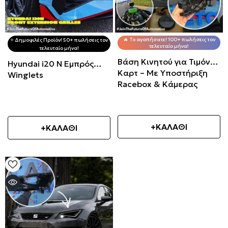
🔥 Το αγαπήσατε! 100+ πωλήσεις τον
⭐️ Δημοφιλές Προϊόν! 50+ πωλήσεις τον
τελευταίο μήνα!
τελευταίο μήνα!
Βάση Κινητού για Τιμόνια
Hyundai i20 N Εμπρός
Καρτ – Με Υποστήριξη
Winglets
Racebox & Κάμερας
+ΚΑΛΑΘΙ
+ΚΑΛΑΘΙ