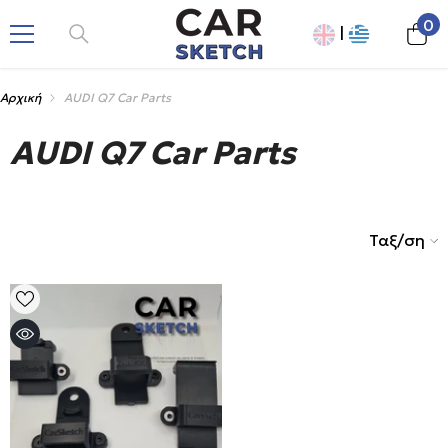
ΠΑΡΆΛΕΙΨΗ
0
0
|
πρ
Αρχική
AUDI Q7 Car Parts
AUDI Q7 Car Parts
Ταξ/ση