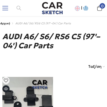
ΠΑΡΆΛΕΙΨΗ
0
0
|
πρ
Αρχική
AUDI A6/ S6/ RS6 C5 (97'–04') Car Parts
AUDI A6/ S6/ RS6 C5 (97'–
04') Car Parts
Ταξ/ση